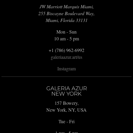
JW Marriott Marquis Miami,
255 Biscayne Boulevard Way,
Miami, Florida 33131
Mon - Sun
10 am - 5 pm
+1 (786) 962-6992
galeriaazur.art/us
Instagram
GALERIA AZUR
NEW YORK
157 Bowery,
New York, NY, USA
Tue - Fri
1 pm - 5 pm