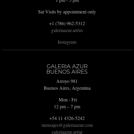
Sat Visits by appointment only
+1 (786) 962-5312
galeriaazur.art/us
Instagram
GALERIA AZUR
BUENOS AIRES
Arroyo 981
Buenos Aires, Argentina
Mon - Fri
12 pm – 7 pm
+54 11 4326-5242
mensajes@galeriaazur.com
galeriaazur.art/ar