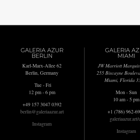
GALERIA AZUR
GALERIA A
BERLIN
MIAMI
Karl-Marx-Allee 62
JW Marriott Marquis
Berlin, Germany
255 Biscayne Boulev
Miami, Florida 3
Tue - Fri
12 pm - 6 pm
Mon - Sun
10 am - 5 pm
+49 157 3047 0392
berlin@galeriaazur.art
+1 (786) 962-6
galeriaazur.art/
Instagram
Instagram