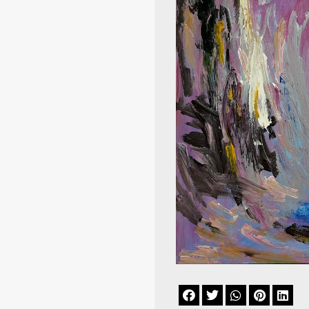




