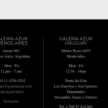
ALERIA AZUR
GALERIA AZUR
ENOS AIRES
URUGUAY
Arroyo 981
Mones Roses 6655
os Aires, Argentina
Montevideo
Mon - Fri
Mon - Fri
12 pm – 7 pm
12:30 - 19pm
54 11 4326-5242
Punta del Este
jes@galeriaazur.com
Los Guaviyu y José Ignacio-
aleriaazur.art/ar
Manantiales
Diciembre, Enero y Febrero
Instagram
Tel: + 598 97 816 061