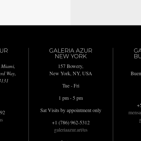
ZUR
GALERIA AZUR
G
NEW YORK
BU
 Miami,
157 Bowery,
ard Way,
New York, NY, USA
Buen
3131
Tue - Fri
1 pm - 5 pm
+
Sat Visits by appointment only
992
mensa
us
g
+1 (786) 962-5312
galeriaazur.art/us