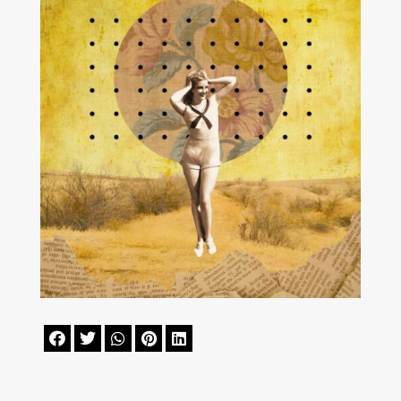




