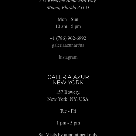
255 Biscayne Boulevard Way,
Miami, Florida 33131
Mon - Sun
10 am - 5 pm
+1 (786) 962-6992
galeriaazur.art/us
Instagram
GALERIA AZUR
NEW YORK
157 Bowery,
New York, NY, USA
Tue - Fri
1 pm - 5 pm
Sat Visits by appointment only