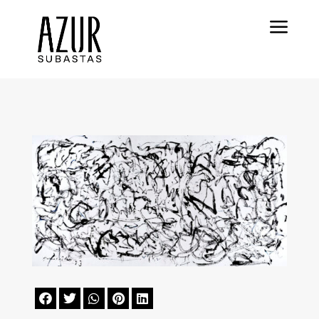
a




