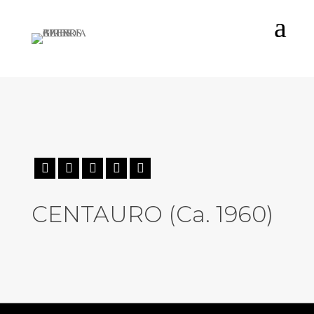
a





CENTAURO (Ca. 1960)