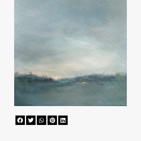




