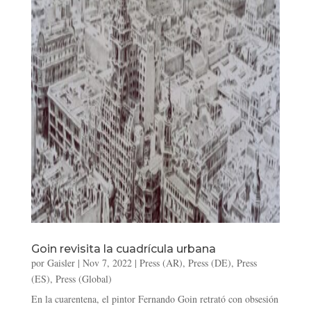
Goin revisita la cuadrícula urbana
por
Gaisler
|
Nov 7, 2022
|
Press (AR)
,
Press (DE)
,
Press
(ES)
,
Press (Global)
En la cuarentena, el pintor Fernando Goin retrató con obsesión