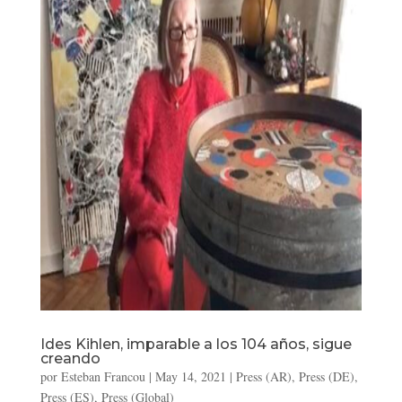
Ides Kihlen, imparable a los 104 años, sigue
creando
por
Esteban Francou
|
May 14, 2021
|
Press (AR)
,
Press (DE)
,
Press (ES)
,
Press (Global)