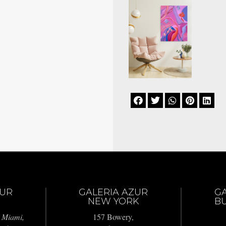





ZUR
GALERIA AZUR
G
NEW YORK
BU
 Miami,
157 Bowery,