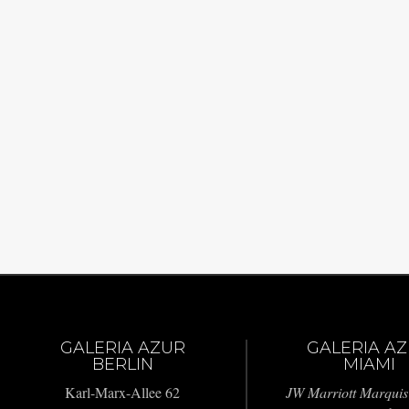
GALERIA AZUR
GALERIA A
BERLIN
MIAMI
Karl-Marx-Allee 62
JW Marriott Marquis