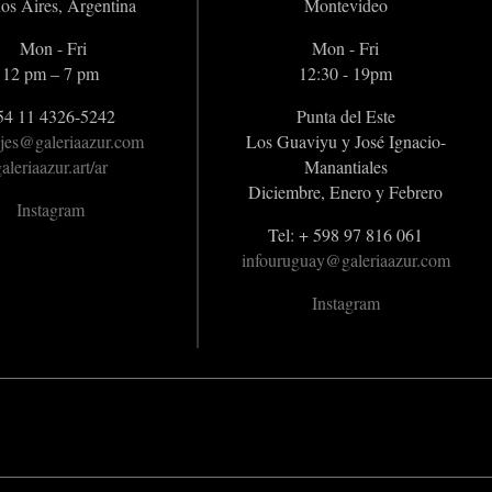
os Aires, Argentina
Montevideo
Mon - Fri
Mon - Fri
12 pm – 7 pm
12:30 - 19pm
54 11 4326-5242
Punta del Este
jes@galeriaazur.com
Los Guaviyu y José Ignacio-
aleriaazur.art/ar
Manantiales
Diciembre, Enero y Febrero
Instagram
Tel: + 598 97 816 061
infouruguay@galeriaazur.com
Instagram