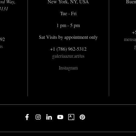
ard Way,
New York, NY, USA
Buen
3131
Tue - Fri
1 pm - 5 pm
+
Sat Visits by appointment only
992
mensa
us
g
+1 (786) 962-5312
galeriaazur.art/us
Instagram