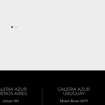
ALERIA AZUR
GALERIA AZUR
ENOS AIRES
URUGUAY
Arroyo 981
Mones Roses 6655