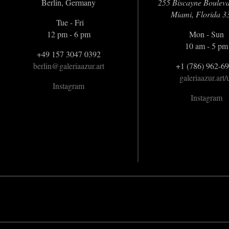
Berlin, Germany
255 Biscayne Boulev
Miami, Florida 3
Tue - Fri
12 pm - 6 pm
Mon - Sun
10 am - 5 pm
+49 157 3047 0392
berlin@galeriaazur.art
+1 (786) 962-6
galeriaazur.art/
Instagram
Instagram