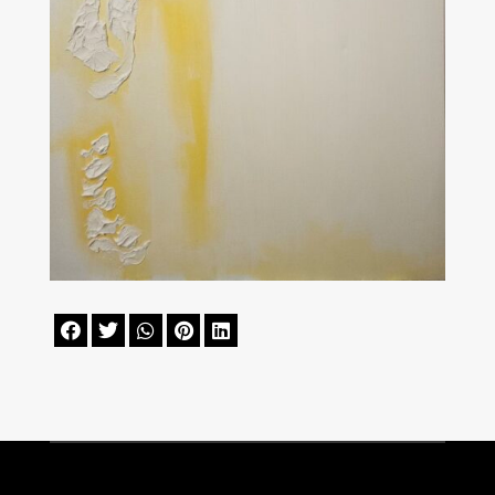




