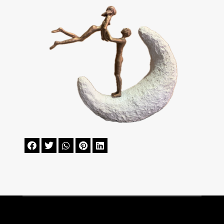




