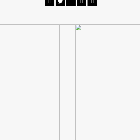




