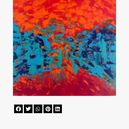




