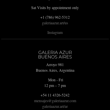
Sat Visits by appointment only
+1 (786) 962-5312
galeriaazur.art/us
Instagram
GALERIA AZUR
BUENOS AIRES
Arroyo 981
Buenos Aires, Argentina
Mon - Fri
12 pm – 7 pm
+54 11 4326-5242
mensajes@galeriaazur.com
galeriaazur.art/ar