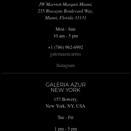
JW Marriott Marquis Miami,
255 Biscayne Boulevard Way,
Miami, Florida 33131
Mon - Sun
10 am - 5 pm
+1 (786) 962-6992
galeriaazur.art/us
Instagram
GALERIA AZUR
NEW YORK
157 Bowery,
New York, NY, USA
Tue - Fri
1 pm - 5 pm