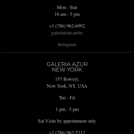
Mon - Sun
10 am - 5 pm
+1 (786) 962-6992
galeriaazur.art/us
Instagram
GALERIA AZUR
NEW YORK
157 Bowery,
New York, NY, USA
Tue - Fri
1 pm - 5 pm
Sat Visits by appointment only
+1 (786) 962-5312