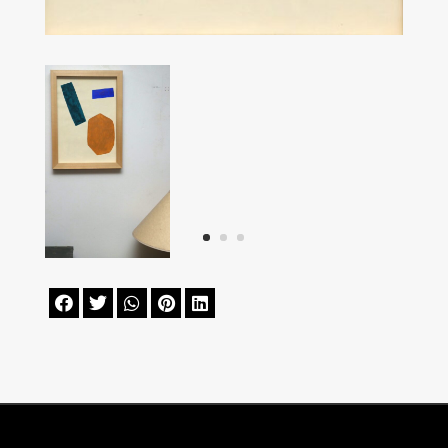




