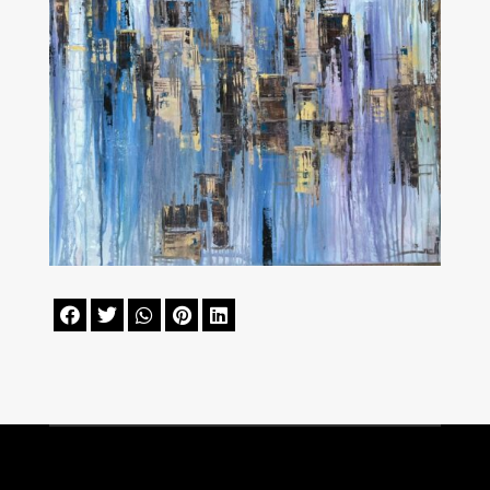




