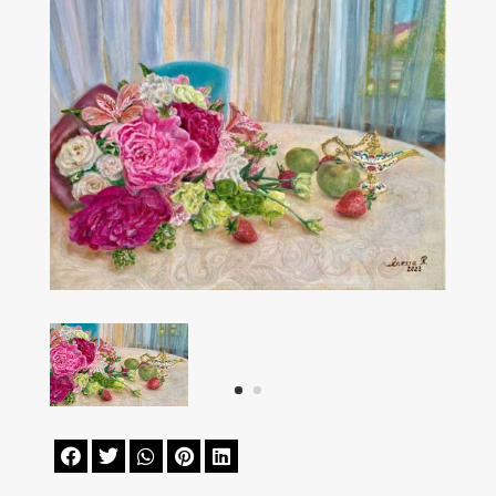




