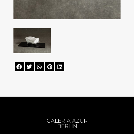





GALERIA AZUR
BERLIN