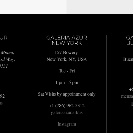
ZUR
GALERIA AZUR
G
NEW YORK
BU
 Miami,
157 Bowery,
ard Way,
New York, NY, USA
Buen
3131
Tue - Fri
1 pm - 5 pm
+
Sat Visits by appointment only
992
mensa
us
g
+1 (786) 962-5312
galeriaazur.art/us
Instagram