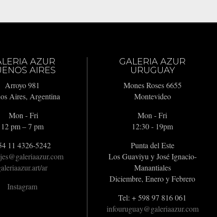
ALERIA AZUR
GALERIA AZUR
ENOS AIRES
URUGUAY
Arroyo 981
Mones Roses 6655
os Aires, Argentina
Montevideo
Mon - Fri
Mon - Fri
12 pm – 7 pm
12:30 - 19pm
54 11 4326-5242
Punta del Este
jes@galeriaazur.com
Los Guaviyu y José Ignacio-
aleriaazur.art/ar
Manantiales
Diciembre, Enero y Febrero
Instagram
Tel: + 598 97 816 061
infouruguay@galeriaazur.com