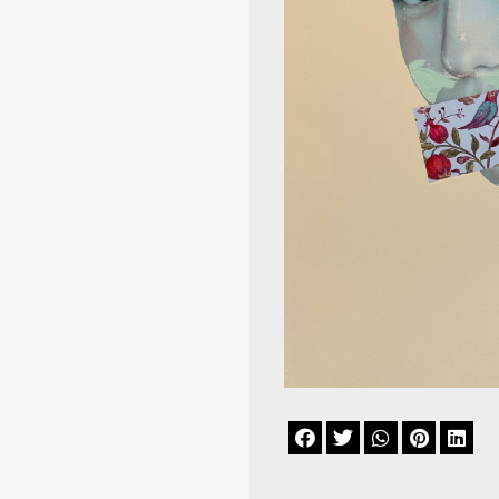




