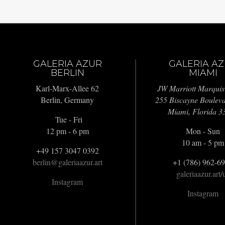
GALERIA AZUR
GALERIA A
BERLIN
MIAMI
Karl-Marx-Allee 62
JW Marriott Marquis
Berlin, Germany
255 Biscayne Boulev
Miami, Florida 3
Tue - Fri
12 pm - 6 pm
Mon - Sun
10 am - 5 pm
+49 157 3047 0392
berlin@galeriaazur.art
+1 (786) 962-6
galeriaazur.art/
Instagram
Instagram