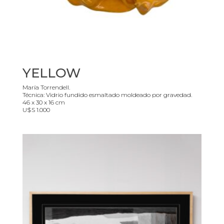
YELLOW
María Torrendell.
Técnica: Vidrio fundido esmaltado moldeado por gravedad.
46 x 30 x 16 cm
U$S 1.000