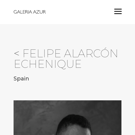
a
<
FELIPE ALARCÓN
ECHENIQUE
Spain