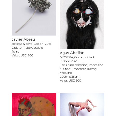
Javier Abreu
Belleza & devaluación, 2015
Objeto, incluye espejo
7cm.
Agus Abellán
Valor: USD 700
MOSTRA, Corporalidad
Indócil, 2025.
Escultura robótica, impresión
3D, textil, motores, luces y
Arduino
22cm x 35cm.
Valor: USD 500