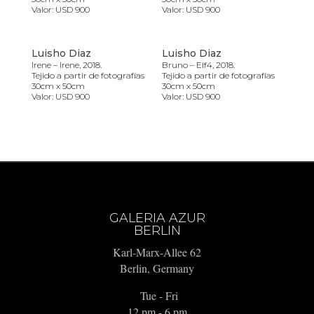
Valor: USD 900
Valor: USD 900
Luisho Diaz
Luisho Diaz
Irene – Irene, 2018.
Bruno – Elf4, 2018.
Tejido a partir de fotografías
Tejido a partir de fotografías
30cm x 50cm
30cm x 50cm
Valor: USD 900
Valor: USD 900
GALERIA AZUR
BERLIN
Karl-Marx-Allee 62
Berlin, Germany
Tue - Fri
12 pm - 6 pm