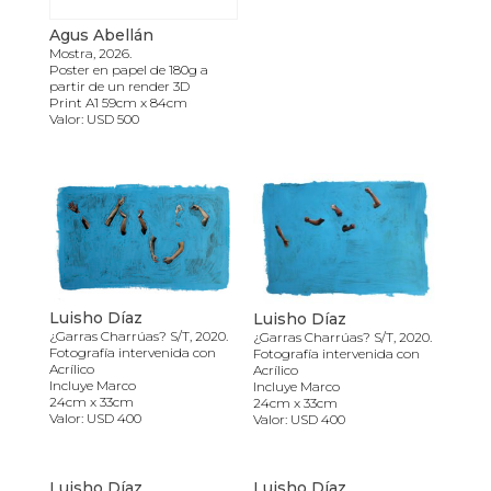
Agus Abellán
Mostra, 2026.
Poster en papel de 180g a
partir de un render 3D
Print A1 59cm x 84cm
Valor: USD 500
Luisho Díaz
Luisho Díaz
¿Garras Charrúas? S/T, 2020.
¿Garras Charrúas? S/T, 2020.
Fotografía intervenida con
Fotografía intervenida con
Acrílico
Acrílico
Incluye Marco
Incluye Marco
24cm x 33cm
24cm x 33cm
Valor: USD 400
Valor: USD 400
Luisho Díaz
Luisho Díaz