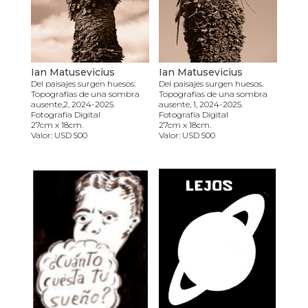
Ian Matusevicius
Ian Matusevicius
Del paisajes surgen huesos:
Del paisajes surgen huesos.
Topografías de una sombra
Topografías de una sombra
ausente,2, 2024-2025.
ausente, 1, 2024-2025.
Fotografía Digital
Fotografía Digital
27cm x 18cm.
27cm x 18cm.
Valor: USD 500
Valor: USD 500