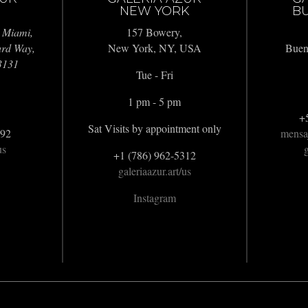
NEW YORK
BU
 Miami,
157 Bowery,
ard Way,
New York, NY, USA
Buen
3131
Tue - Fri
1 pm - 5 pm
+
Sat Visits by appointment only
992
mensa
us
g
+1 (786) 962-5312
galeriaazur.art/us
Instagram