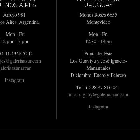
ENOS AIRES
URUGUAY
Arroyo 981
Mones Roses 6655
os Aires, Argentina
Montevideo
Mon - Fri
Mon - Fri
12 pm – 7 pm
12:30 - 19pm
54 11 4326-5242
Punta del Este
jes@galeriaazur.com
Los Guaviyu y José Ignacio-
aleriaazur.art/ar
Manantiales
Diciembre, Enero y Febrero
Instagram
Tel: + 598 97 816 061
infouruguay@galeriaazur.com
Instagram