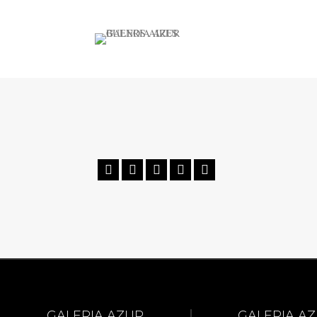





GALERIA AZUR
GALERIA A