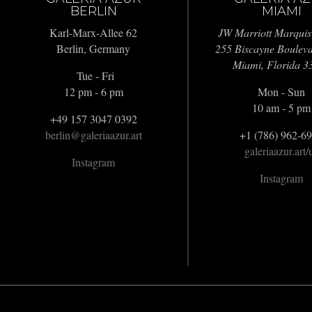
BERLIN
MIAMI
Karl-Marx-Allee 62
JW Marriott Marquis
Berlin, Germany
255 Biscayne Boulev
Miami, Florida 3
Tue - Fri
12 pm - 6 pm
Mon - Sun
10 am - 5 pm
+49 157 3047 0392
berlin@galeriaazur.art
+1 (786) 962-6
galeriaazur.art/
Instagram
Instagram