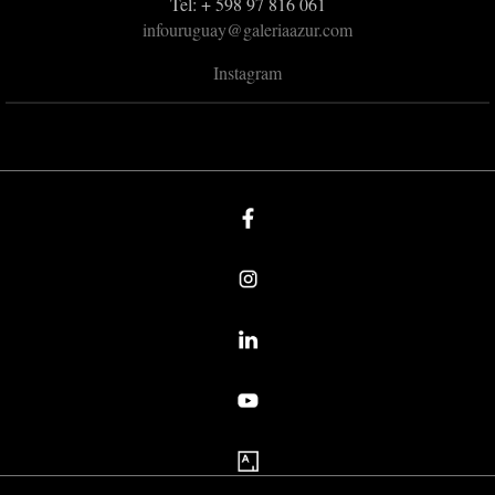
Tel: + 598 97 816 061
infouruguay@galeriaazur.com
Instagram