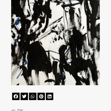




