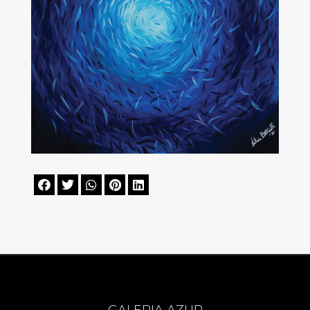




