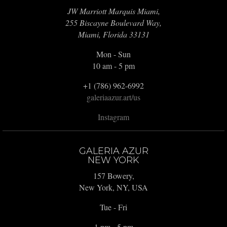
JW Marriott Marquis Miami,
255 Biscayne Boulevard Way,
Miami, Florida 33131
Mon - Sun
10 am - 5 pm
+1 (786) 962-6992
galeriaazur.art/us
Instagram
GALERIA AZUR
NEW YORK
157 Bowery,
New York, NY, USA
Tue - Fri
1 pm - 5 pm