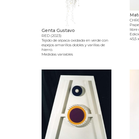
Mat
CHR
Papel
libre
Genta Gustavo
Edici
RED (2023)
45,5 
Tejido de alpaca oxidada en verde con
espejos amarillos dobles y varillas de
hierro.
Medidas variables