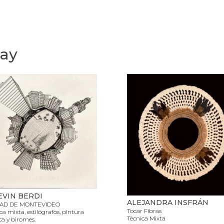
uay
KEVIN BERDI
ALEJANDRA INSFRÁN
AD DE MONTEVIDEO
Tocar Fibras
ca mixta, estilógrafos, pintura
Técnica Mixta
ica y biromes.