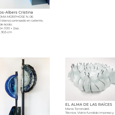
os-Albers Cristina
OMA MORPHOSE N. 06
 blanco prensado en caliente,
 de ácido.
ón 1/20 + 2ap.
x 30,5 cm
EL ALMA DE LAS RAÍCES
María Torrendell.
Técnica: Vidrio fundido impreso y