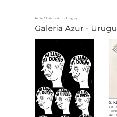
Inicio
/ Galeria Azur - Uruguay
Galeria Azur - Urug
5. 
CIUD
Técni
acríl