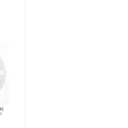
6)
VC