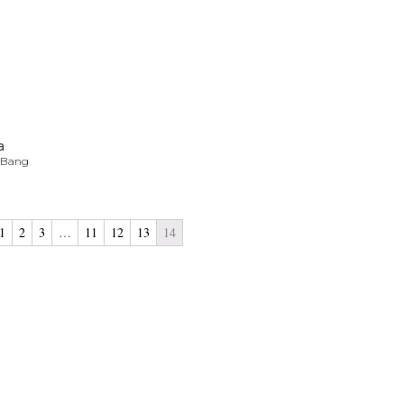
a
e Bang
1
2
3
…
11
12
13
14