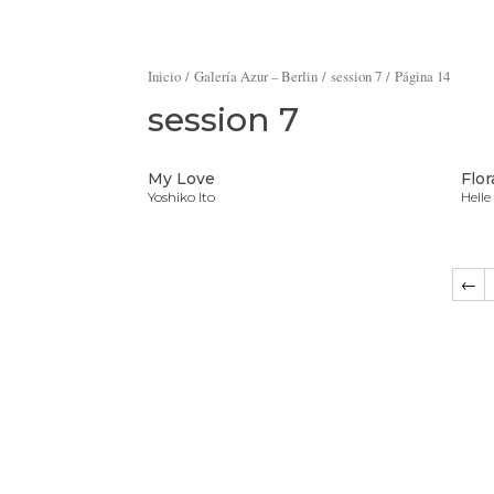
Inicio
/
Galería Azur – Berlin
/
session 7
/ Página 14
session 7
My Love
Flor
Yoshiko Ito
Hell
←