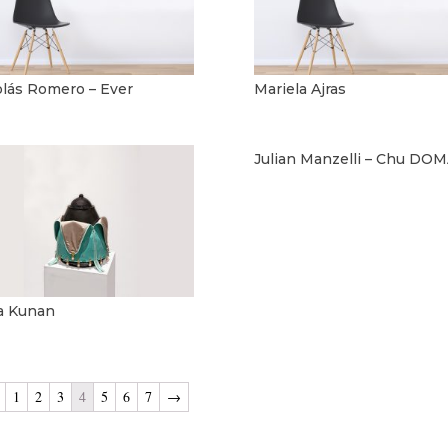
olás Romero – Ever
Mariela Ajras
Julian Manzelli – Chu DO
a Kunan
1
2
3
4
5
6
7
→