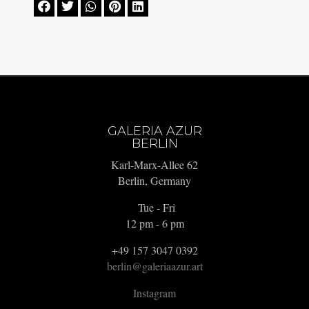





GALERIA AZUR
BERLIN
Karl-Marx-Allee 62
Berlin, Germany
Tue - Fri
12 pm - 6 pm
+49 157 3047 0392
berlin@galeriaazur.art
Instagram