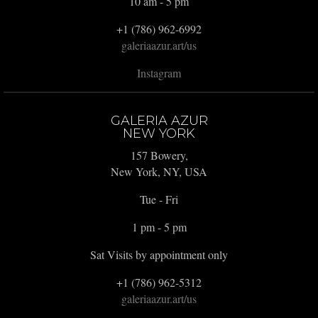
10 am - 5 pm
+1 (786) 962-6992
galeriaazur.art/us
Instagram
GALERIA AZUR
NEW YORK
157 Bowery,
New York, NY, USA
Tue - Fri
1 pm - 5 pm
Sat Visits by appointment only
+1 (786) 962-5312
galeriaazur.art/us