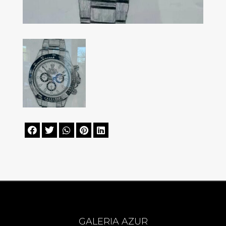





GALERIA AZUR