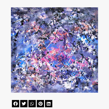




