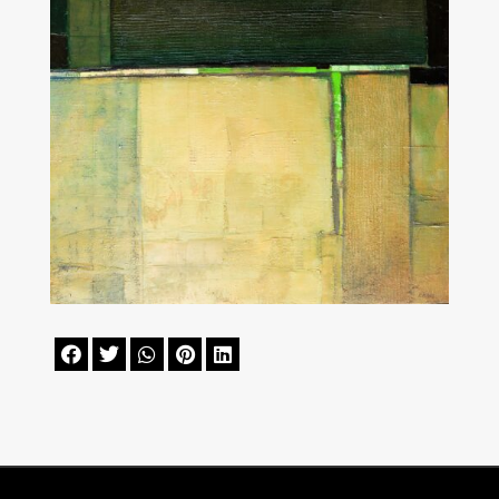




