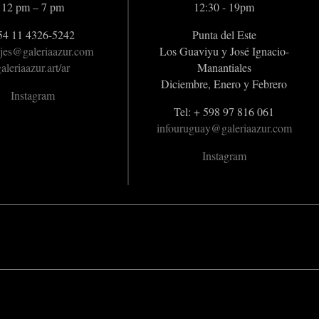
12 pm – 7 pm
12:30 - 19pm
54 11 4326-5242
Punta del Este
jes@galeriaazur.com
Los Guaviyu y José Ignacio-
aleriaazur.art/ar
Manantiales
Diciembre, Enero y Febrero
Instagram
Tel: + 598 97 816 061
infouruguay@galeriaazur.com
Instagram