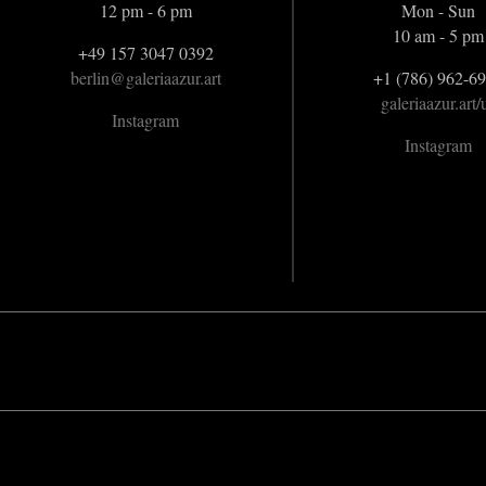
12 pm - 6 pm
Mon - Sun
10 am - 5 pm
+49 157 3047 0392
berlin@galeriaazur.art
+1 (786) 962-6
galeriaazur.art/
Instagram
Instagram