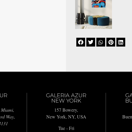





ZUR
GALERIA AZUR
G
NEW YORK
BU
 Miami,
157 Bowery,
ard Way,
New York, NY, USA
Buen
3131
Tue - Fri