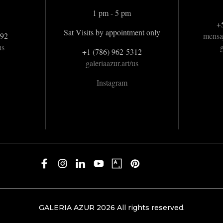
1 pm - 5 pm
+
Sat Visits by appointment only
992
mensa
us
g
+1 (786) 962-5312
galeriaazur.art/us
Instagram
GALERIA AZUR 2026 All rights reserved.