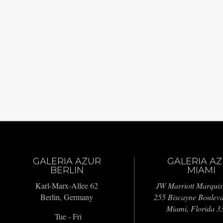
GALERIA AZUR
GALERIA A
BERLIN
MIAMI
Karl-Marx-Allee 62
JW Marriott Marquis
Berlin, Germany
255 Biscayne Boulev
Miami, Florida 3
Tue - Fri