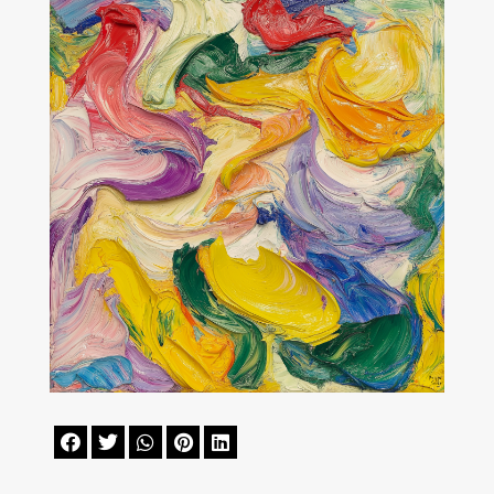




