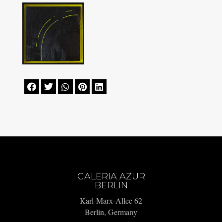





GALERIA AZUR
BERLIN
Karl-Marx-Allee 62
Berlin, Germany