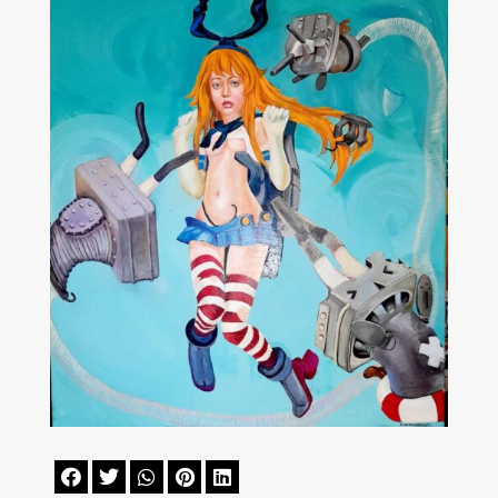




