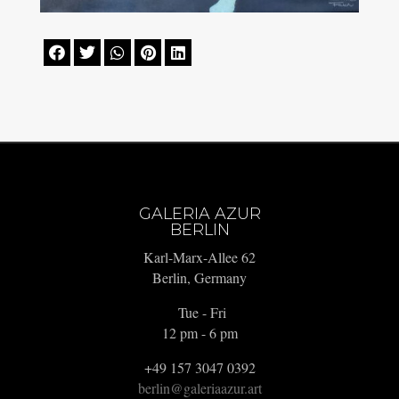





GALERIA AZUR
BERLIN
Karl-Marx-Allee 62
Berlin, Germany
Tue - Fri
12 pm - 6 pm
+49 157 3047 0392
berlin@galeriaazur.art