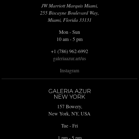
JW Marriott Marquis Miami,
255 Biscayne Boulevard Way,
Miami, Florida 33131
Mon - Sun
10 am - 5 pm
+1 (786) 962-6992
galeriaazur.art/us
Instagram
GALERIA AZUR
NEW YORK
157 Bowery,
New York, NY, USA
Tue - Fri
1 pm - 5 pm