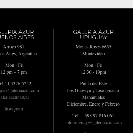
ALERIA AZUR
GALERIA AZUR
ENOS AIRES
URUGUAY
Arroyo 981
Mones Roses 6655
os Aires, Argentina
Montevideo
Mon - Fri
Mon - Fri
12 pm – 7 pm
12:30 - 19pm
54 11 4326-5242
Punta del Este
jes@galeriaazur.com
Los Guaviyu y José Ignacio-
aleriaazur.art/ar
Manantiales
Diciembre, Enero y Febrero
Instagram
Tel: + 598 97 816 061
infouruguay@galeriaazur.com