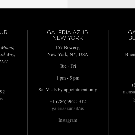
ZUR
GALERIA AZUR
G
NEW YORK
BU
 Miami,
157 Bowery,
ard Way,
New York, NY, USA
Buen
3131
Tue - Fri
1 pm - 5 pm
+
Sat Visits by appointment only
992
mensa
us
g
+1 (786) 962-5312
galeriaazur.art/us
Instagram