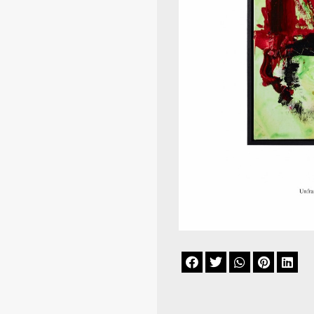




