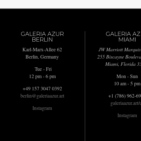
GALERIA AZUR
GALERIA A
BERLIN
MIAMI
Karl-Marx-Allee 62
JW Marriott Marquis
Berlin, Germany
255 Biscayne Boulev
Miami, Florida 3
Tue - Fri
12 pm - 6 pm
Mon - Sun
10 am - 5 pm
+49 157 3047 0392
berlin@galeriaazur.art
+1 (786) 962-6
galeriaazur.art/
Instagram
Instagram