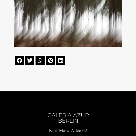





GALERIA AZUR
BERLIN
Karl-Marx-Allee 62