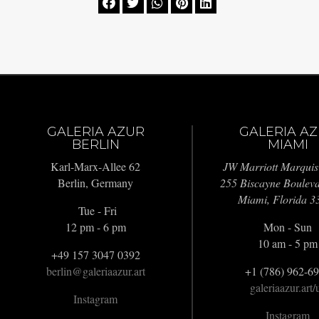





GALERIA AZUR
GALERIA A
BERLIN
MIAMI
Karl-Marx-Allee 62
JW Marriott Marquis
Berlin, Germany
255 Biscayne Boulev
Miami, Florida 3
Tue - Fri
12 pm - 6 pm
Mon - Sun
10 am - 5 pm
+49 157 3047 0392
berlin@galeriaazur.art
+1 (786) 962-6
galeriaazur.art/
Instagram
Instagram