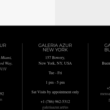
ZUR
GALERIA AZUR
G
NEW YORK
BU
 Miami,
157 Bowery,
ard Way,
New York, NY, USA
Buen
3131
Tue - Fri
1 pm - 5 pm
+
Sat Visits by appointment only
992
mensa
us
g
+1 (786) 962-5312
galeriaazur.art/us