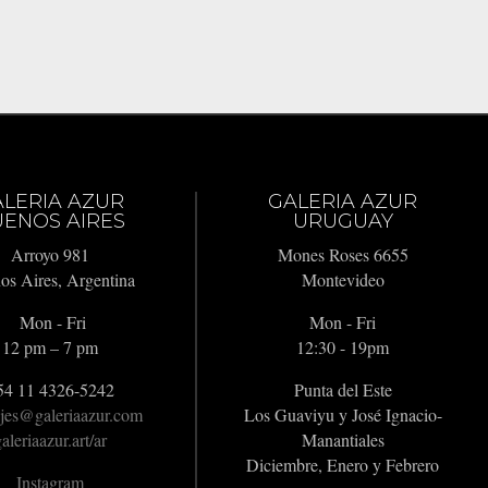
ALERIA AZUR
GALERIA AZUR
ENOS AIRES
URUGUAY
Arroyo 981
Mones Roses 6655
os Aires, Argentina
Montevideo
Mon - Fri
Mon - Fri
12 pm – 7 pm
12:30 - 19pm
54 11 4326-5242
Punta del Este
jes@galeriaazur.com
Los Guaviyu y José Ignacio-
aleriaazur.art/ar
Manantiales
Diciembre, Enero y Febrero
Instagram