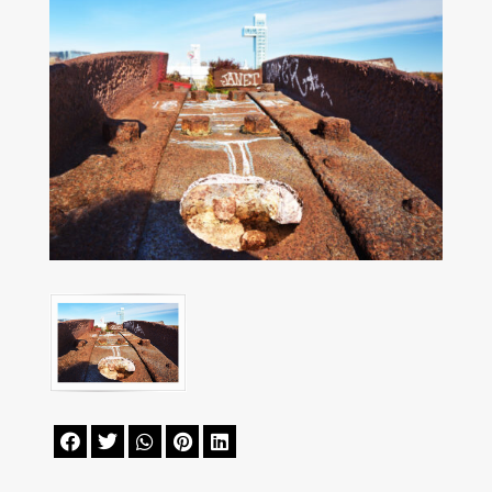




