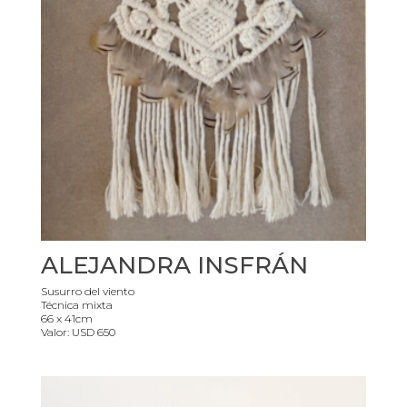
ALEJANDRA INSFRÁN
Susurro del viento
Técnica mixta
66 x 41cm
Valor: USD 650