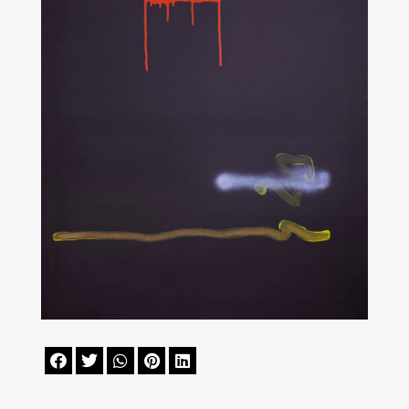




