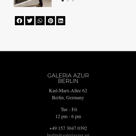





GALERIA AZUR
BERLIN
Karl-Marx-Allee 62
Berlin, Germany
Tue - Fri
12 pm - 6 pm
+49 157 3047 0392
berlin@galeriaazur.art