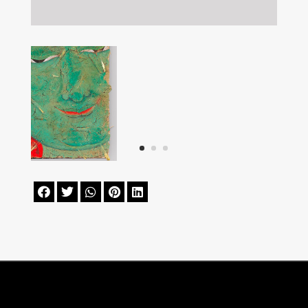




