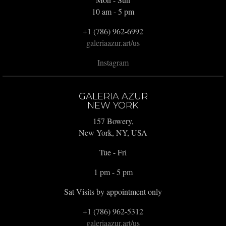
10 am - 5 pm
+1 (786) 962-6992
galeriaazur.art/us
Instagram
GALERIA AZUR
NEW YORK
157 Bowery,
New York, NY, USA
Tue - Fri
1 pm - 5 pm
Sat Visits by appointment only
+1 (786) 962-5312
galeriaazur.art/us