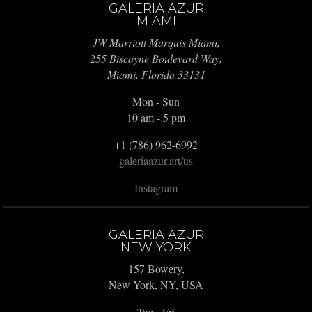
GALERIA AZUR
MIAMI
JW Marriott Marquis Miami,
255 Biscayne Boulevard Way,
Miami, Florida 33131
Mon - Sun
10 am - 5 pm
+1 (786) 962-6992
galeriaazur.art/us
Instagram
GALERIA AZUR
NEW YORK
157 Bowery,
New York, NY, USA
Tue - Fri