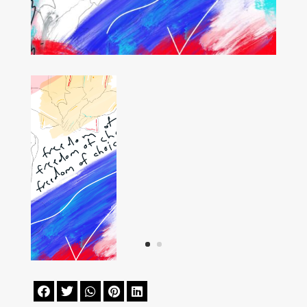




