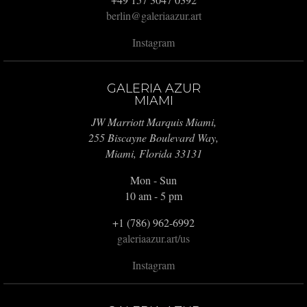
berlin@galeriaazur.art
Instagram
GALERIA AZUR
MIAMI
JW Marriott Marquis Miami,
255 Biscayne Boulevard Way,
Miami, Florida 33131
Mon - Sun
10 am - 5 pm
+1 (786) 962-6992
galeriaazur.art/us
Instagram