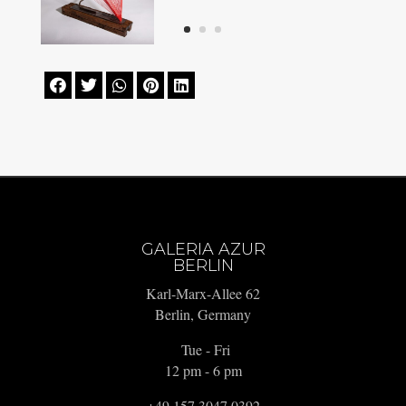





GALERIA AZUR
BERLIN
Karl-Marx-Allee 62
Berlin, Germany
Tue - Fri
12 pm - 6 pm
+49 157 3047 0392