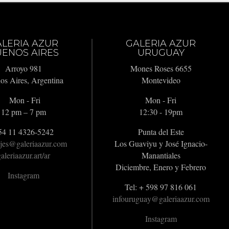
ALERIA AZUR
GALERIA AZUR
ENOS AIRES
URUGUAY
Arroyo 981
Mones Roses 6655
os Aires, Argentina
Montevideo
Mon - Fri
Mon - Fri
12 pm – 7 pm
12:30 - 19pm
54 11 4326-5242
Punta del Este
jes@galeriaazur.com
Los Guaviyu y José Ignacio-
aleriaazur.art/ar
Manantiales
Diciembre, Enero y Febrero
Instagram
Tel: + 598 97 816 061
infouruguay@galeriaazur.com
Instagram