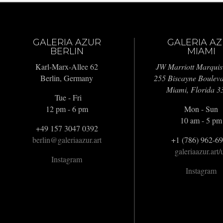
GALERIA AZUR
GALERIA A
BERLIN
MIAMI
Karl-Marx-Allee 62
JW Marriott Marquis
Berlin, Germany
255 Biscayne Boulev
Miami, Florida 3
Tue - Fri
12 pm - 6 pm
Mon - Sun
10 am - 5 pm
+49 157 3047 0392
berlin@galeriaazur.art
+1 (786) 962-6
galeriaazur.art/
Instagram
Instagram