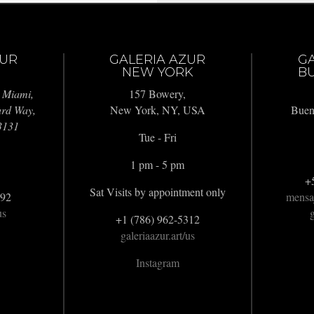
ZUR
GALERIA AZUR
G
NEW YORK
BU
 Miami,
157 Bowery,
ard Way,
New York, NY, USA
Buen
3131
Tue - Fri
1 pm - 5 pm
+
Sat Visits by appointment only
992
mensa
us
g
+1 (786) 962-5312
galeriaazur.art/us
Instagram