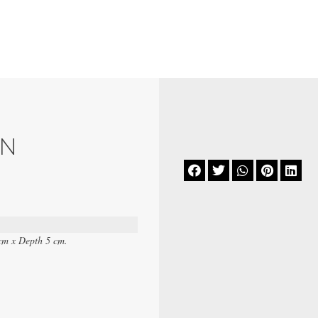
ON





cm x Depth 5 cm.