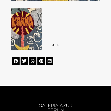





GALERIA AZUR
BERLIN